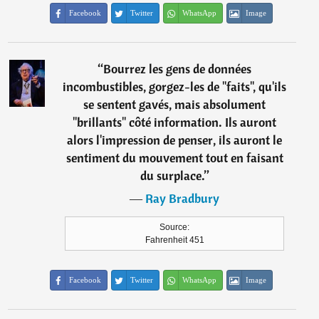
Facebook
Twitter
WhatsApp
Image
“
Bourrez les gens de données
incombustibles, gorgez-les de "faits", qu'ils
se sentent gavés, mais absolument
"brillants" côté information. Ils auront
alors l'impression de penser, ils auront le
sentiment du mouvement tout en faisant
du surplace.
”
―
Ray Bradbury
Source:
Fahrenheit 451
Facebook
Twitter
WhatsApp
Image