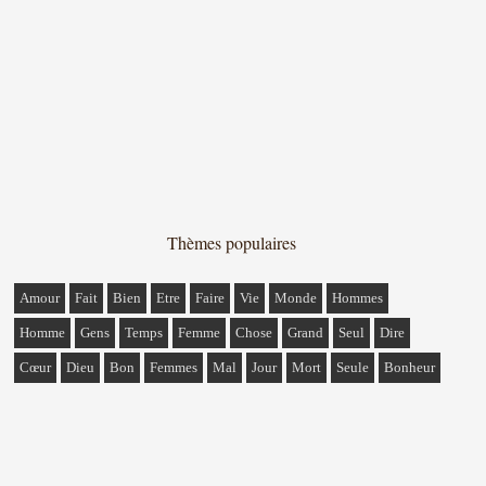
Thèmes populaires
Amour
Fait
Bien
Etre
Faire
Vie
Monde
Hommes
Homme
Gens
Temps
Femme
Chose
Grand
Seul
Dire
Cœur
Dieu
Bon
Femmes
Mal
Jour
Mort
Seule
Bonheur