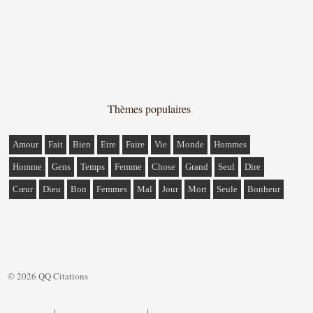
Thèmes populaires
Amour
Fait
Bien
Etre
Faire
Vie
Monde
Hommes
Homme
Gens
Temps
Femme
Chose
Grand
Seul
Dire
Cœur
Dieu
Bon
Femmes
Mal
Jour
Mort
Seule
Bonheur
© 2026 QQ Citations