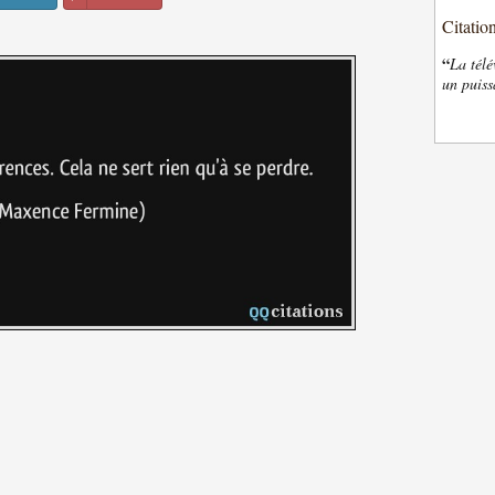
Citatio
“
La télé
un puiss