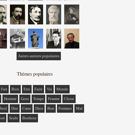
Autres auteurs populaires
Thèmes populaires
Fait
Bien
Etre
Faire
Vie
Monde
Homme
Gens
Temps
Femme
Chose
Seul
Dire
Cœur
Dieu
Bon
Femmes
Mal
ort
Seule
Bonheur