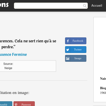
Accueil
rences. Cela ne sert rien qu'à se
Facebook
perdre.
”
Twitter
xence Fermine
Image
Source:
Neige
Nai
Bio
itation en image:
1968
tumblr
Pinterest