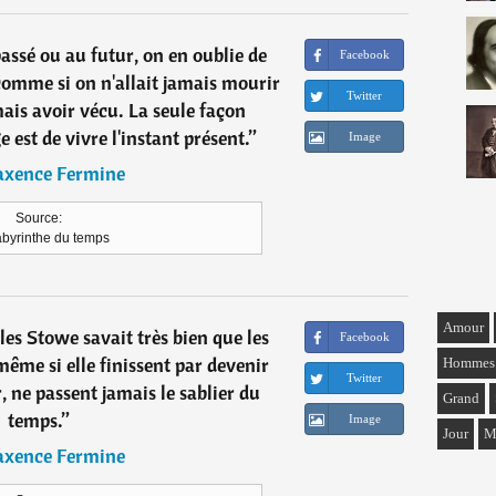
assé ou au futur, on en oublie de
Facebook
 comme si on n'allait jamais mourir
Twitter
ais avoir vécu. La seule façon
 est de vivre l'instant présent.
”
Image
xence Fermine
Source:
abyrinthe du temps
Amour
les Stowe savait très bien que les
Facebook
même si elle finissent par devenir
Hommes
Twitter
, ne passent jamais le sablier du
Grand
temps.
”
Image
Jour
M
xence Fermine