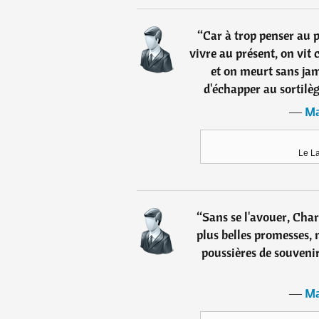
“
Car à trop penser au p
vivre au présent, on vit
et on meurt sans jam
d'échapper au sortilège
―
Ma
Le L
“
Sans se l'avouer, Char
plus belles promesses, 
poussières de souvenir
―
Ma