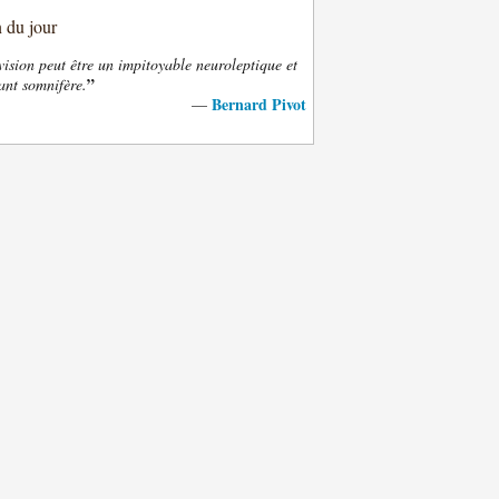
n du jour
vision peut être un impitoyable neuroleptique et
”
ant somnifère.
Bernard Pivot
—