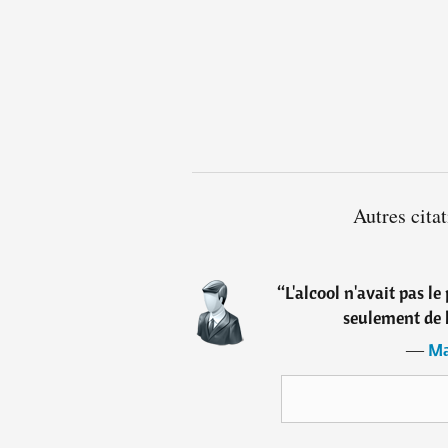
Autres cit
“
L'alcool n'avait pas le
seulement de 
―
Ma