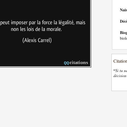
Nai
Déc
Bio
biol
Citatio
“
Si tu n
décision