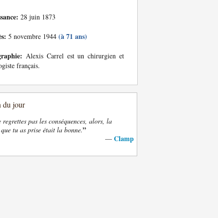
ssance:
28 juin 1873
ès:
(à 71 ans)
5 novembre 1944
graphie:
Alexis Carrel est un chirurgien et
ogiste français.
n du jour
e regrettes pas les conséquences, alors, la
”
 que tu as prise était la bonne.
Clamp
—