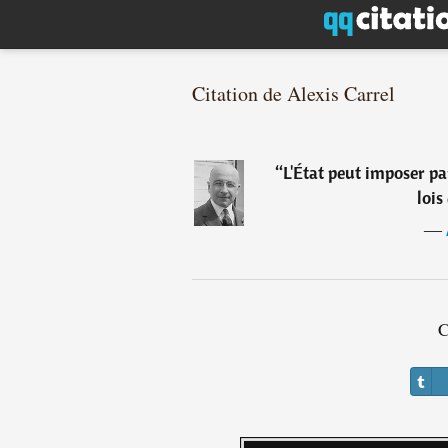
Citation de Alexis Carrel
“
L'État peut imposer par
lois
―
C