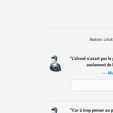
Autres cit
“
L'alcool n'avait pas le
seulement de 
―
Ma
“
Car à trop penser au p