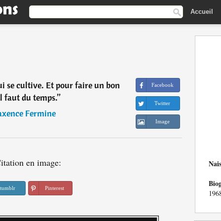
Accueil
ui se cultive. Et pour faire un bon
Facebook
 il faut du temps.
”
Twitter
xence Fermine
Image
itation en image:
Nai
Bio
tumblr
Pinterest
1968