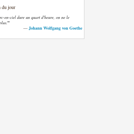
n du jour
rc-en-ciel dure un quart d'heure, on ne le
”
plus.
Johann Wolfgang von Goethe
—