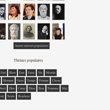
Autres auteurs populaires
Thèmes populaires
Fait
Bien
Etre
Faire
Vie
Monde
Homme
Gens
Temps
Femme
Chose
Seul
Dire
Cœur
Dieu
Bon
Femmes
Mal
ort
Seule
Bonheur