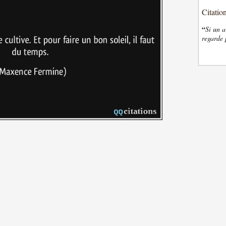
Citatio
“
Si un a
regarde 