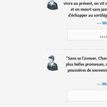
vivre au présent, on vit
et on meurt sans jam
d'échapper au sortilège
―
Ma
Le L
“
Sans se l'avouer, Char
plus belles promesses, 
poussières de souvenir
―
Ma