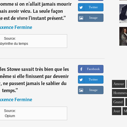
 comme si on n'allait jamais mourir
Twitter
ais avoir vécu. La seule façon
 est de vivre l'instant présent.
”
Image
xence Fermine
Source:
abyrinthe du temps
les Stowe savait très bien que les
Facebook
même si elle finissent par devenir
Twitter
, ne passent jamais le sablier du
Amour
temps.
”
Image
Hommes
xence Fermine
Grand
Jour
M
Source:
Opium