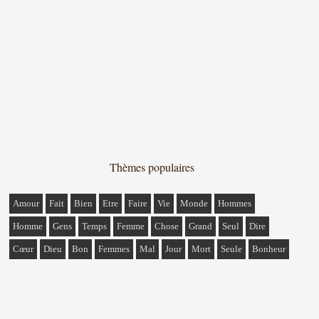
Thèmes populaires
Amour
Fait
Bien
Etre
Faire
Vie
Monde
Hommes
Homme
Gens
Temps
Femme
Chose
Grand
Seul
Dire
Cœur
Dieu
Bon
Femmes
Mal
Jour
Mort
Seule
Bonheur