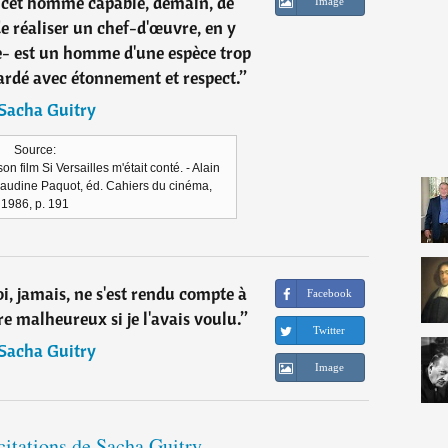
 cet homme capable, demain, de
Image
de réaliser un chef-d'œuvre, en y
- est un homme d'une espèce trop
gardé avec étonnement et respect.
”
Sacha Guitry
Source:
n film Si Versailles m'était conté. - Alain
laudine Paquot, éd. Cahiers du cinéma,
1986, p. 191
, jamais, ne s'est rendu compte à
Facebook
re malheureux si je l'avais voulu.
”
Twitter
Sacha Guitry
Image
citations de Sacha Guitry