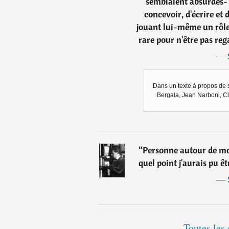
semblaient absurdes-
concevoir, d'écrire et 
jouant lui-même un rôle
rare pour n'être pas re
―
Dans un texte à propos de so
Bergala, Jean Narboni, C
“
Personne autour de moi
quel point j'aurais pu êt
―
Toutes les 