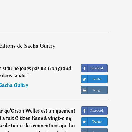
tations de Sacha Guitry
 si tu ne joues pas un trop grand
Facebook
e dans ta vie.
”
Twitter
Sacha Guitry
Image
rer qu'Orson Welles est uniquement
Facebook
 a fait Citizen Kane à vingt-cinq
Twitter
ase de toutes les conventions qui lui