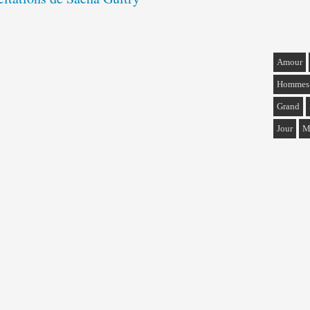
Amour
Hommes
Grand
Jour
M