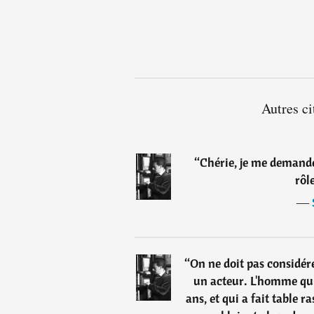
Autres ci
“
Chérie, je me demande
rôl
―
“
On ne doit pas considé
un acteur. L'homme qui
ans, et qui a fait table r