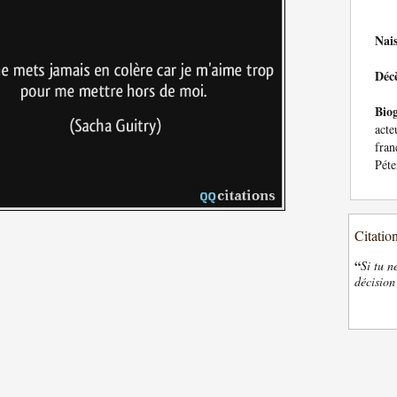
Nai
Déc
Bio
acte
fra
Péte
Citatio
“
Si tu n
décision