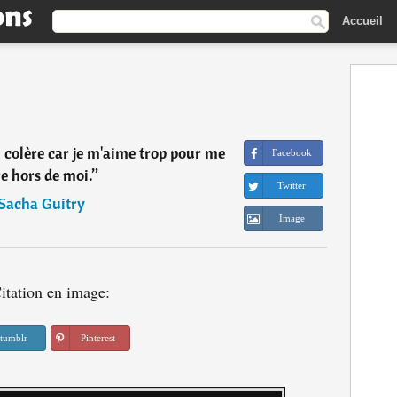
Accueil
 colère car je m'aime trop pour me
Facebook
e hors de moi.
”
Twitter
Sacha Guitry
Image
itation en image:
tumblr
Pinterest