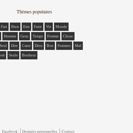
Thèmes populaires
Fait
Bien
Etre
Faire
Vie
Monde
Homme
Gens
Temps
Femme
Chose
Seul
Dire
Cœur
Dieu
Bon
Femmes
Mal
ort
Seule
Bonheur
Facebook
Données personnelles
Contact