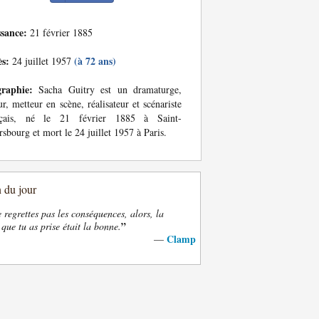
ssance:
21 février 1885
ès:
(à 72 ans)
24 juillet 1957
graphie:
Sacha Guitry est un dramaturge,
ur, metteur en scène, réalisateur et scénariste
nçais, né le 21 février 1885 à Saint-
rsbourg et mort le 24 juillet 1957 à Paris.
n du jour
e regrettes pas les conséquences, alors, la
”
 que tu as prise était la bonne.
Clamp
—