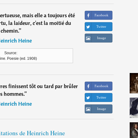
 vertueuse, mais elle a toujours été
Facebook
rtu, la laideur, c'est la moitié du
Twitter
chemin.
”
Image
einrich Heine
Source:
ine. Poesie (ed. 1908)
res finissent tôt ou tard par brûler
Facebook
es hommes.
”
Twitter
einrich Heine
Image
itations de Heinrich Heine