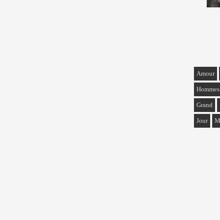
Amour
Hommes
Grand
Jour
M