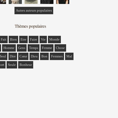
Autres auteurs populaires
Thèmes populaires
Fait
Bien
Etre
Faire
Vie
Monde
Homme
Gens
Temps
Femme
Chose
Seul
Dire
Cœur
Dieu
Bon
Femmes
Mal
ort
Seule
Bonheur