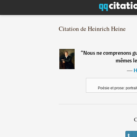
Citation de Heinrich Heine
“
Nous ne comprenons guè
mêmes le
―
H
Poésie et prose: portrai
C