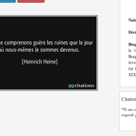
Nai
Déc
Bio
le 
Berg
févr
fut 
XIXe
Citatio
“
Si un a
regarde 