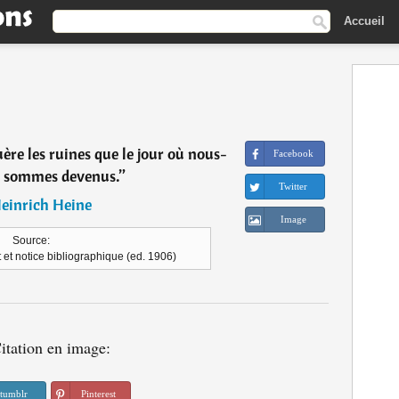
Accueil
re les ruines que le jour où nous-
Facebook
 sommes devenus.
”
Twitter
einrich Heine
Image
Source:
t et notice bibliographique (ed. 1906)
itation en image:
tumblr
Pinterest