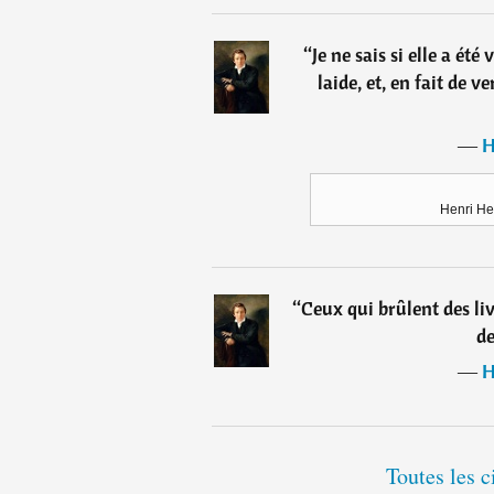
“
Je ne sais si elle a été
laide, et, en fait de ve
―
H
Henri He
“
Ceux qui brûlent des liv
d
―
H
Toutes les c