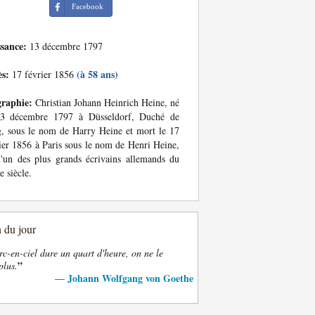
Facebook
ssance:
13 décembre 1797
ès:
(à 58 ans)
17 février 1856
graphie:
Christian Johann Heinrich Heine, né
13 décembre 1797 à Düsseldorf, Duché de
, sous le nom de Harry Heine et mort le 17
ier 1856 à Paris sous le nom de Henri Heine,
l'un des plus grands écrivains allemands du
 siècle.
n du jour
rc-en-ciel dure un quart d'heure, on ne le
”
plus.
Johann Wolfgang von Goethe
—