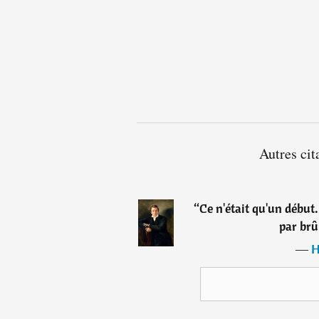
Autres cit
“
Ce n'était qu'un début.
par brû
―
H