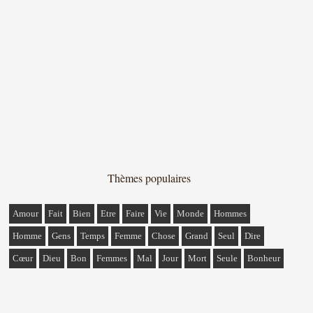
Thèmes populaires
Amour
Fait
Bien
Etre
Faire
Vie
Monde
Hommes
Homme
Gens
Temps
Femme
Chose
Grand
Seul
Dire
Cœur
Dieu
Bon
Femmes
Mal
Jour
Mort
Seule
Bonheur