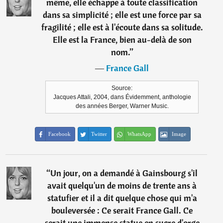
même, elle échappe à toute classification
dans sa simplicité ; elle est une force par sa
fragilité ; elle est à l'écoute dans sa solitude.
Elle est la France, bien au-delà de son
nom.
”
―
France Gall
Source:
Jacques Attali, 2004, dans Évidemment, anthologie
des années Berger, Warner Music.
Facebook
Twitter
WhatsApp
Image
“
Un jour, on a demandé à Gainsbourg s'il
avait quelqu'un de moins de trente ans à
statufier et il a dit quelque chose qui m'a
bouleversée : Ce serait France Gall. Ce
serait une immense statue en sucre d'orge