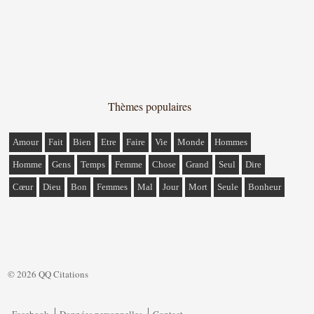
Thèmes populaires
Amour
Fait
Bien
Etre
Faire
Vie
Monde
Hommes
Homme
Gens
Temps
Femme
Chose
Grand
Seul
Dire
Cœur
Dieu
Bon
Femmes
Mal
Jour
Mort
Seule
Bonheur
© 2026 QQ Citations