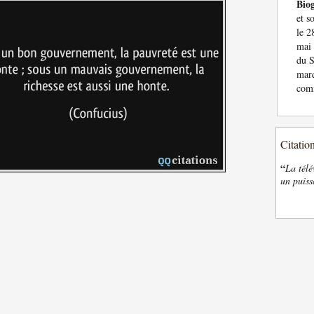
Bio
et s
le 2
mai 
du S
marq
comm
Citatio
“
La télé
un puiss