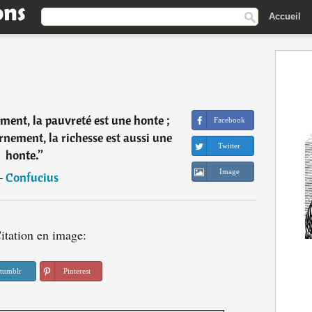
Accueil
ent, la pauvreté est une honte ;
Facebook
nement, la richesse est aussi une
Twitter
honte.
”
Image
―
Confucius
itation en image:
tumblr
Pinterest