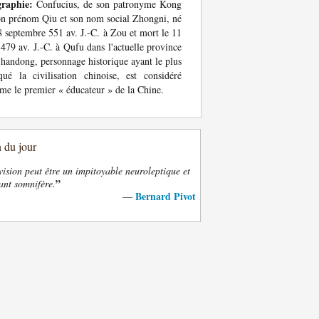
graphie:
Confucius, de son patronyme Kong
on prénom Qiu et son nom social Zhongni, né
8 septembre 551 av. J.-C. à Zou et mort le 11
479 av. J.-C. à Qufu dans l'actuelle province
handong, personnage historique ayant le plus
ué la civilisation chinoise, est considéré
e le premier « éducateur » de la Chine.
n du jour
vision peut être un impitoyable neuroleptique et
”
ant somnifère.
Bernard Pivot
—