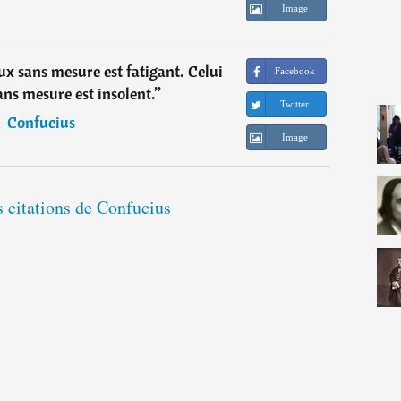
Image
ux sans mesure est fatigant. Celui
Facebook
ans mesure est insolent.
”
Twitter
―
Confucius
Image
s citations de Confucius