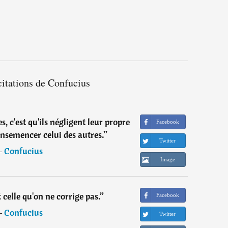
citations de Confucius
 c'est qu'ils négligent leur propre
Facebook
nsemencer celui des autres.
”
Twitter
―
Confucius
Image
t celle qu'on ne corrige pas.
”
Facebook
―
Confucius
Twitter