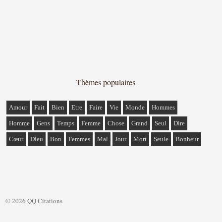
Thèmes populaires
Amour
Fait
Bien
Etre
Faire
Vie
Monde
Hommes
Homme
Gens
Temps
Femme
Chose
Grand
Seul
Dire
Cœur
Dieu
Bon
Femmes
Mal
Jour
Mort
Seule
Bonheur
© 2026 QQ Citations