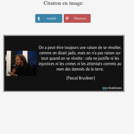
Citation en image:
tumblr
Pinterest