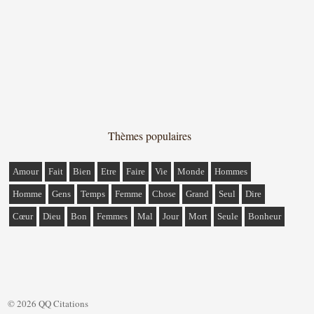
Thèmes populaires
Amour
Fait
Bien
Etre
Faire
Vie
Monde
Hommes
Homme
Gens
Temps
Femme
Chose
Grand
Seul
Dire
Cœur
Dieu
Bon
Femmes
Mal
Jour
Mort
Seule
Bonheur
© 2026 QQ Citations