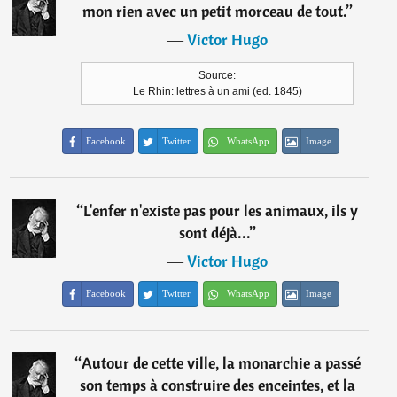
mon rien avec un petit morceau de tout.
”
―
Victor Hugo
Source:
Le Rhin: lettres à un ami (ed. 1845)
Facebook
Twitter
WhatsApp
Image
“
L'enfer n'existe pas pour les animaux, ils y
sont déjà...
”
―
Victor Hugo
Facebook
Twitter
WhatsApp
Image
“
Autour de cette ville, la monarchie a passé
son temps à construire des enceintes, et la