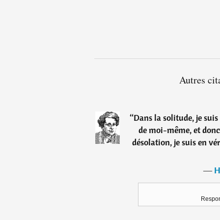
Autres ci
“
Dans la solitude, je s
de moi-même, et donc 
désolation, je suis en vé
―
H
Respon