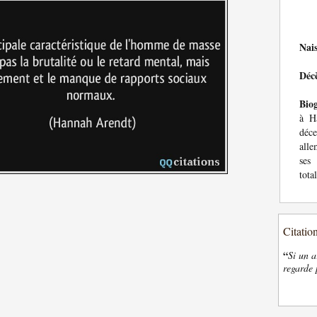
Nai
Déc
Bio
à H
déc
alle
ses
tota
Citatio
“
Si un a
regarde 