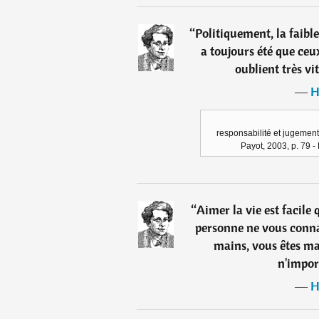
“
Politiquement, la faib
a toujours été que ceu
oublient très vit
―
H
responsabilité et jugement
Payot, 2003, p. 79 -
“
Aimer la vie est facile 
personne ne vous connaî
mains, vous êtes ma
n'impor
―
H