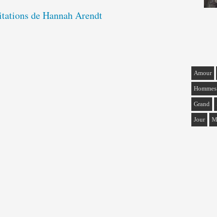
citations de Hannah Arendt
Amour
Hommes
Grand
Jour
M