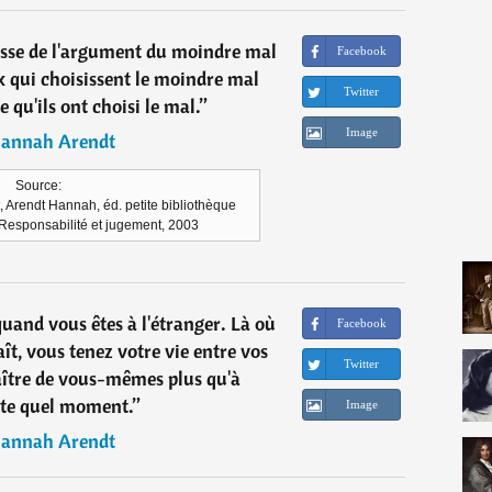
lesse de l'argument du moindre mal
Facebook
x qui choisissent le moindre mal
Twitter
e qu'ils ont choisi le mal.
”
Image
annah Arendt
Source:
, Arendt Hannah, éd. petite bibliothèque
 Responsabilité et jugement, 2003
quand vous êtes à l'étranger. Là où
Facebook
t, vous tenez votre vie entre vos
Twitter
ître de vous-mêmes plus qu'à
te quel moment.
”
Image
annah Arendt