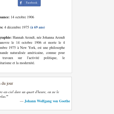
Facebook
ssance:
14 octobre 1906
ès:
(à 69 ans)
4 décembre 1975
graphie:
Hannah Arendt, née Johanna Arendt
anovre le 14 octobre 1906 et morte le 4
embre 1975 à New York, est une philosophe
mande naturalisée américaine, connue pour
 travaux sur l'activité politique, le
litarisme et la modernité.
n du jour
rc-en-ciel dure un quart d'heure, on ne le
”
plus.
Johann Wolfgang von Goethe
—