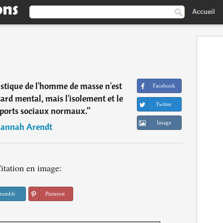
Accueil
istique de l'homme de masse n'est
Facebook
tard mental, mais l'isolement et le
Twitter
ports sociaux normaux.
”
Image
annah Arendt
itation en image:
tumblr
Pinterest