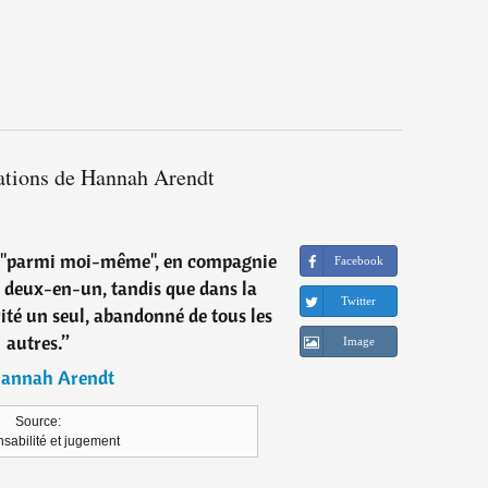
tations de Hannah Arendt
uis "parmi moi-même", en compagnie
Facebook
deux-en-un, tandis que dans la
Twitter
rité un seul, abandonné de tous les
autres.
”
Image
annah Arendt
Source:
sabilité et jugement