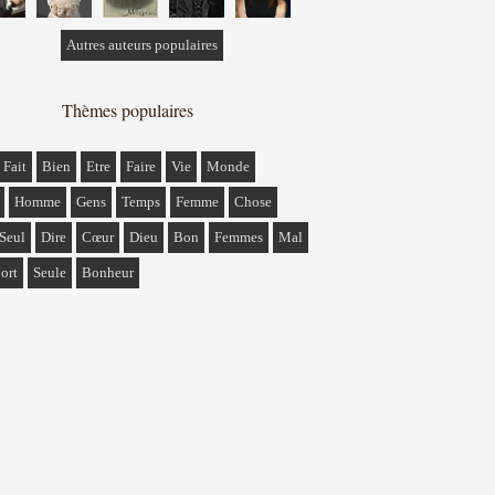
Autres auteurs populaires
Thèmes populaires
Fait
Bien
Etre
Faire
Vie
Monde
Homme
Gens
Temps
Femme
Chose
Seul
Dire
Cœur
Dieu
Bon
Femmes
Mal
ort
Seule
Bonheur