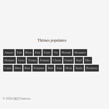
Thèmes populaires
Amour
Fait
Bien
Etre
Faire
Vie
Monde
Hommes
Homme
Gens
Temps
Femme
Chose
Grand
Seul
Dire
Cœur
Dieu
Bon
Femmes
Mal
Jour
Mort
Seule
Bonheur
© 2026 QQ Citations