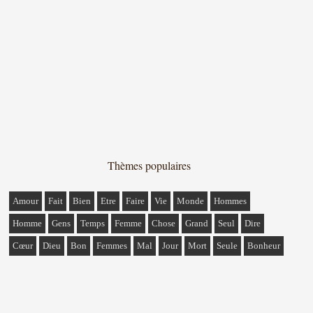
Thèmes populaires
Amour
Fait
Bien
Etre
Faire
Vie
Monde
Hommes
Homme
Gens
Temps
Femme
Chose
Grand
Seul
Dire
Cœur
Dieu
Bon
Femmes
Mal
Jour
Mort
Seule
Bonheur