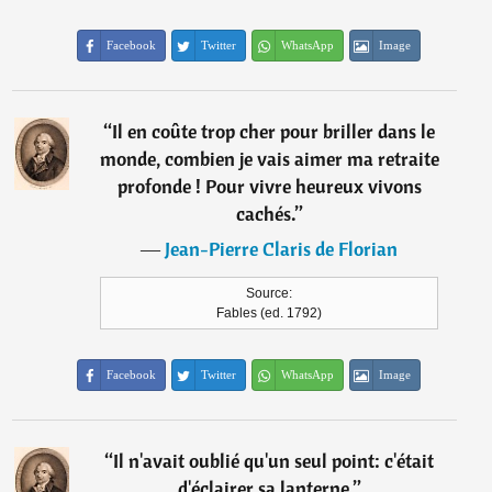
Facebook
Twitter
WhatsApp
Image
“
Il en coûte trop cher pour briller dans le
monde, combien je vais aimer ma retraite
profonde ! Pour vivre heureux vivons
cachés.
”
―
Jean-Pierre Claris de Florian
Source:
Fables (ed. 1792)
Facebook
Twitter
WhatsApp
Image
“
Il n'avait oublié qu'un seul point: c'était
d'éclairer sa lanterne.
”