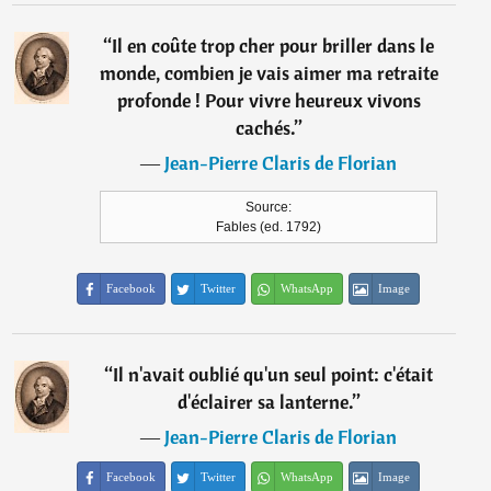
“
Il en coûte trop cher pour briller dans le
monde, combien je vais aimer ma retraite
profonde ! Pour vivre heureux vivons
cachés.
”
―
Jean-Pierre Claris de Florian
Source:
Fables (ed. 1792)
Facebook
Twitter
WhatsApp
Image
“
Il n'avait oublié qu'un seul point: c'était
d'éclairer sa lanterne.
”
―
Jean-Pierre Claris de Florian
Facebook
Twitter
WhatsApp
Image