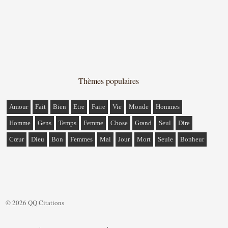
Thèmes populaires
Amour
Fait
Bien
Etre
Faire
Vie
Monde
Hommes
Homme
Gens
Temps
Femme
Chose
Grand
Seul
Dire
Cœur
Dieu
Bon
Femmes
Mal
Jour
Mort
Seule
Bonheur
© 2026 QQ Citations