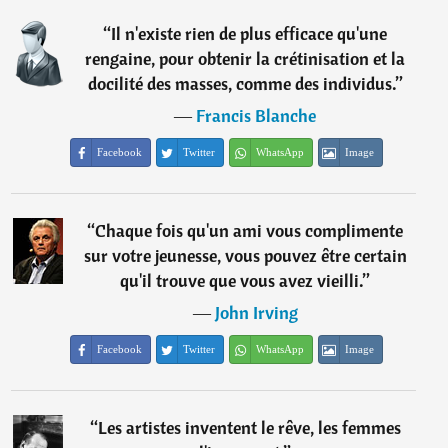
“
Il n'existe rien de plus efficace qu'une
rengaine, pour obtenir la crétinisation et la
docilité des masses, comme des individus.
”
―
Francis Blanche
Facebook
Twitter
WhatsApp
Image
“
Chaque fois qu'un ami vous complimente
sur votre jeunesse, vous pouvez être certain
qu'il trouve que vous avez vieilli.
”
―
John Irving
Facebook
Twitter
WhatsApp
Image
“
Les artistes inventent le rêve, les femmes