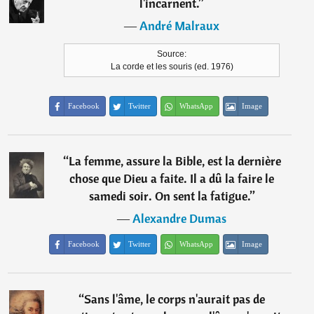
l'incarnent.
”
―
André Malraux
Source:
La corde et les souris (ed. 1976)
Facebook
Twitter
WhatsApp
Image
“
La femme, assure la Bible, est la dernière
chose que Dieu a faite. Il a dû la faire le
samedi soir. On sent la fatigue.
”
―
Alexandre Dumas
Facebook
Twitter
WhatsApp
Image
“
Sans l'âme, le corps n'aurait pas de