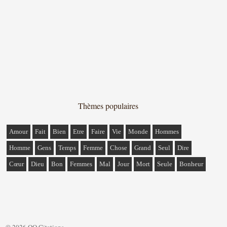
Thèmes populaires
Amour
Fait
Bien
Etre
Faire
Vie
Monde
Hommes
Homme
Gens
Temps
Femme
Chose
Grand
Seul
Dire
Cœur
Dieu
Bon
Femmes
Mal
Jour
Mort
Seule
Bonheur