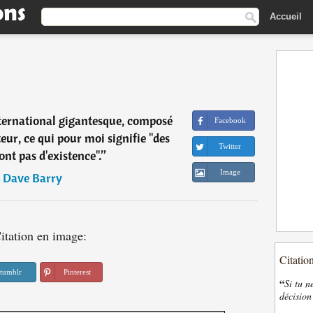
Accueil
nternational gigantesque, composé
Facebook
eur, ce qui pour moi signifie "des
Twitter
ont pas d'existence".
”
Image
―
Dave Barry
itation en image:
Citatio
tumblr
Pinterest
“
Si tu n
décision