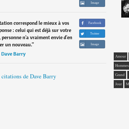
Image
tation correspond le mieux à vos
Facebook
onse : celui qui est déjà sur votre
Twitter
 personne n'a vraiment envie d'en
ler un nouveau.
”
Image
―
Dave Barry
Amour
Hommes
 citations de Dave Barry
Grand
Jour
M