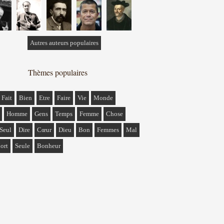
Autres auteurs populaires
Thèmes populaires
Fait
Bien
Etre
Faire
Vie
Monde
Homme
Gens
Temps
Femme
Chose
Seul
Dire
Cœur
Dieu
Bon
Femmes
Mal
ort
Seule
Bonheur