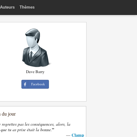
Auteurs
Thèmes
Dave Barry
Facebook
n du jour
e regrettes pas les conséquences, alors, la
”
 que tu as prise était la bonne.
Clamp
—