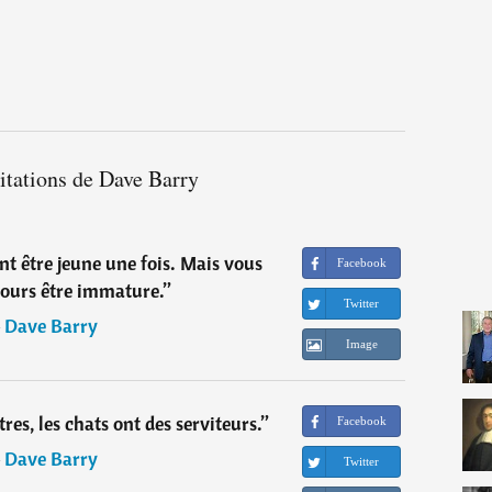
itations de Dave Barry
t être jeune une fois. Mais vous
Facebook
jours être immature.
”
Twitter
―
Dave Barry
Image
res, les chats ont des serviteurs.
”
Facebook
―
Dave Barry
Twitter