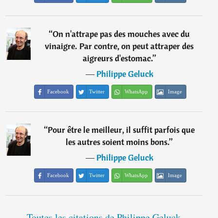
“
On n'attrape pas des mouches avec du
vinaigre. Par contre, on peut attraper des
aigreurs d'estomac.
”
―
Philippe Geluck
Facebook
Twitter
WhatsApp
Image
“
Pour être le meilleur, il suffit parfois que
les autres soient moins bons.
”
―
Philippe Geluck
Facebook
Twitter
WhatsApp
Image
Toutes les citations de Philippe Geluck