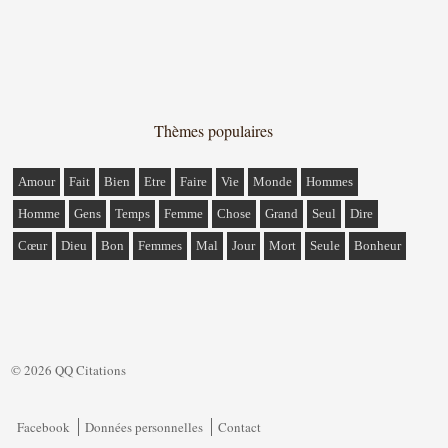
Thèmes populaires
Amour
Fait
Bien
Etre
Faire
Vie
Monde
Hommes
Homme
Gens
Temps
Femme
Chose
Grand
Seul
Dire
Cœur
Dieu
Bon
Femmes
Mal
Jour
Mort
Seule
Bonheur
© 2026 QQ Citations
Facebook
Données personnelles
Contact