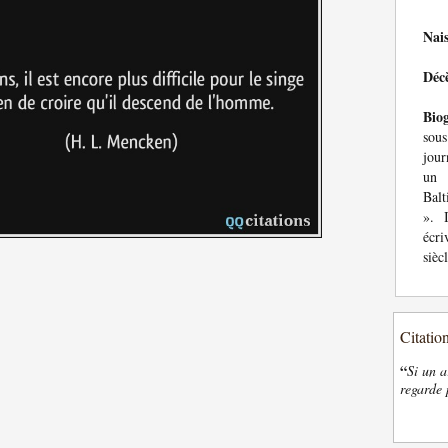
Nai
Déc
Bio
sou
jour
un 
Balt
». 
écri
siècl
Citatio
“
Si un a
regarde 