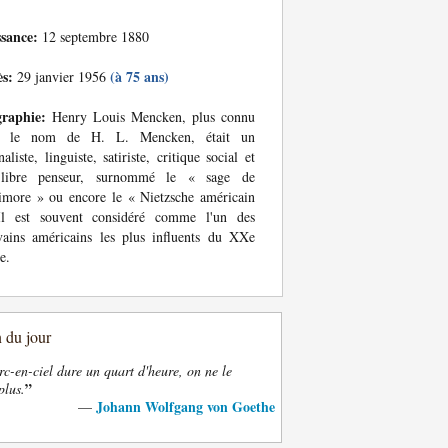
ssance:
12 septembre 1880
ès:
(à 75 ans)
29 janvier 1956
graphie:
Henry Louis Mencken, plus connu
s le nom de H. L. Mencken, était un
naliste, linguiste, satiriste, critique social et
libre penseur, surnommé le « sage de
imore » ou encore le « Nietzsche américain
Il est souvent considéré comme l'un des
vains américains les plus influents du XXe
e.
n du jour
rc-en-ciel dure un quart d'heure, on ne le
”
plus.
Johann Wolfgang von Goethe
—