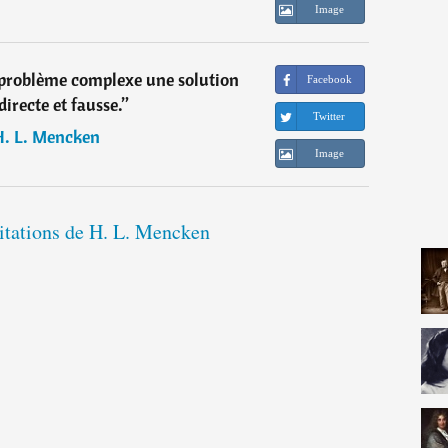
Image
e problème complexe une solution
Facebook
directe et fausse.
”
Twitter
H. L. Mencken
Image
citations de H. L. Mencken