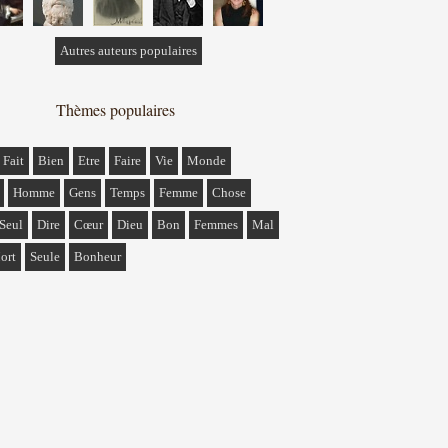
Autres auteurs populaires
Thèmes populaires
Fait
Bien
Etre
Faire
Vie
Monde
Homme
Gens
Temps
Femme
Chose
Seul
Dire
Cœur
Dieu
Bon
Femmes
Mal
ort
Seule
Bonheur