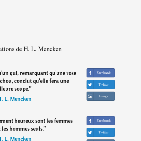
tations de H. L. Mencken
qu'un qui, remarquant qu'une rose
Facebook
chou, conclut qu'elle fera une
Twitter
lleure soupe.
”
Image
H. L. Mencken
llement heureux sont les femmes
Facebook
t les hommes seuls.
”
Twitter
H. L. Mencken