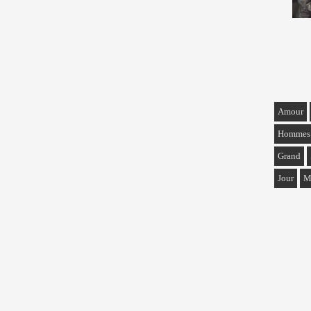
Amour
Hommes
Grand
Jour
M