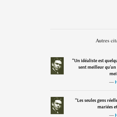
Autres ci
“
Un idéaliste est quel
sent meilleur qu'un 
mei
―
“
Les seules gens rée
mariées e
―