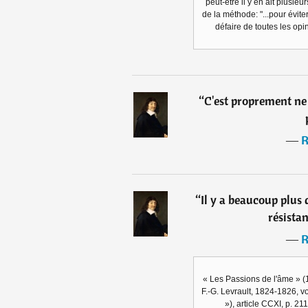
peut-être il y en ait plusieu
de la méthode: "...pour éviter
défaire de toutes les op
“
C'est proprement ne v
―
R
“
Il y a beaucoup plus 
résistan
―
R
« Les Passions de l'âme » 
F.-G. Levrault, 1824-1826, vo
»), article CCXI, p. 2