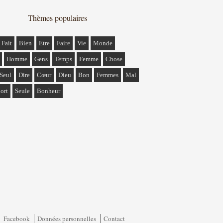
Thèmes populaires
Fait
Bien
Etre
Faire
Vie
Monde
Homme
Gens
Temps
Femme
Chose
Seul
Dire
Cœur
Dieu
Bon
Femmes
Mal
ort
Seule
Bonheur
Facebook
Données personnelles
Contact