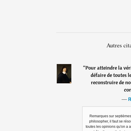
Autres cit
“
Pour atteindre la véri
défaire de toutes l
reconstruire de no
con
―
R
Remarques sur septièmes 
philosopher, il faut se rés
toutes les opinions qu'on a