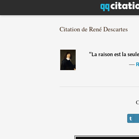
Citation de René Descartes
“
La raison est la seu
―
R
C