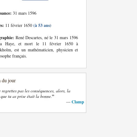
ssance:
31 mars 1596
ès:
(à 53 ans)
11 février 1650
graphie:
René Descartes, né le 31 mars 1596
a Haye, et mort le 11 février 1650 à
kholm, est un mathématicien, physicien et
osophe français.
n du jour
e regrettes pas les conséquences, alors, la
”
 que tu as prise était la bonne.
Clamp
—