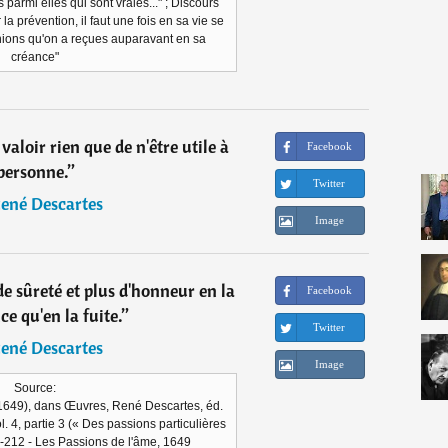
rs parmi elles qui sont vraies..." ; Discours
 la prévention, il faut une fois en sa vie se
inions qu'on a reçues auparavant en sa
créance"
aloir rien que de n'être utile à
Facebook
personne.
”
Twitter
ené Descartes
Image
de sûreté et plus d'honneur en la
Facebook
ce qu'en la fuite.
”
Twitter
ené Descartes
Image
Source:
(1649), dans Œuvres, René Descartes, éd.
l. 4, partie 3 (« Des passions particulières
11-212 - Les Passions de l'âme, 1649