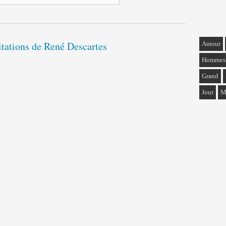
itations de René Descartes
Amour
Hommes
Grand
Jour
M