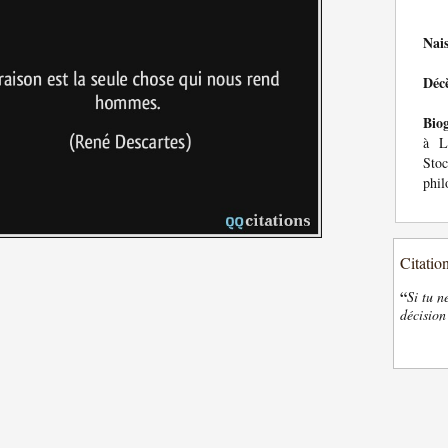
Nai
Déc
Bio
à L
Stoc
phil
Citatio
“
Si tu n
décision