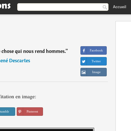
Accueil
le chose qui nous rend hommes.
”
Facebook
ené Descartes
Twitter
Image
itation en image:
tumblr
Pinterest