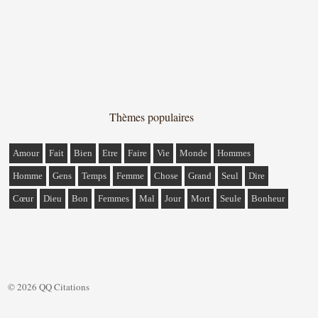
Thèmes populaires
Amour
Fait
Bien
Etre
Faire
Vie
Monde
Hommes
Homme
Gens
Temps
Femme
Chose
Grand
Seul
Dire
Cœur
Dieu
Bon
Femmes
Mal
Jour
Mort
Seule
Bonheur
© 2026 QQ Citations