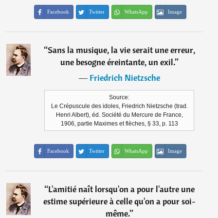
Facebook
Twitter
WhatsApp
Image
“
Sans la musique, la vie serait une erreur,
une besogne éreintante, un exil.
”
―
Friedrich Nietzsche
Source:
Le Crépuscule des idoles, Friedrich Nietzsche (trad.
Henri Albert), éd. Société du Mercure de France,
1906, partie Maximes et flèches, § 33, p. 113
Facebook
Twitter
WhatsApp
Image
“
L'amitié naît lorsqu'on a pour l'autre une
estime supérieure à celle qu'on a pour soi-
même.
”