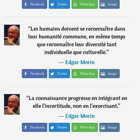
Facebook
Twitter
WhatsApp
Image
“
Les humains doivent se reconnaître dans
leur humanité commune, en même temps
que reconnaître leur diversité tant
individuelle que culturelle.
”
―
Edgar Morin
Facebook
Twitter
WhatsApp
Image
“
La connaissance progresse en intégrant en
elle l'incertitude, non en l'exorcisant.
”
―
Edgar Morin
Facebook
Twitter
WhatsApp
Image