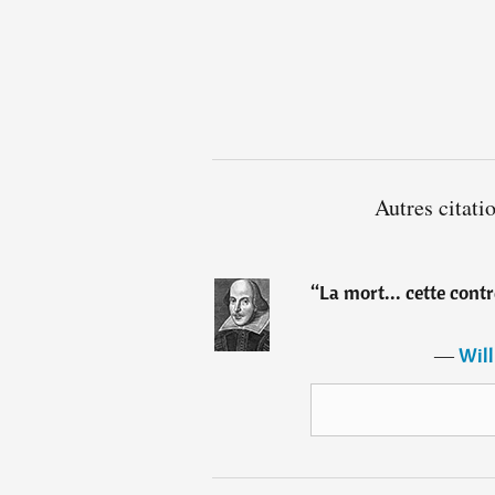
Autres citat
“
La mort... cette cont
―
Will