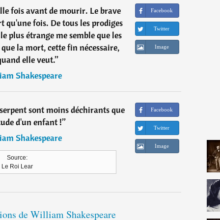
le fois avant de mourir. Le brave
Facebook
t qu'une fois. De tous les prodiges
Twitter
, le plus étrange me semble que les
ue la mort, cette fin nécessaire,
Image
quand elle veut.
”
iam Shakespeare
 serpent sont moins déchirants que
Facebook
tude d'un enfant !
”
Twitter
iam Shakespeare
Image
Source:
Le Roi Lear
ations de William Shakespeare