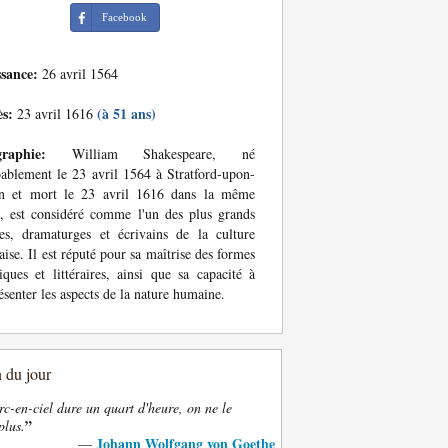
Facebook
ssance:
26 avril 1564
ès:
(à 51 ans)
23 avril 1616
graphie:
William Shakespeare, né
ablement le 23 avril 1564 à Stratford-upon-
n et mort le 23 avril 1616 dans la même
e, est considéré comme l'un des plus grands
es, dramaturges et écrivains de la culture
aise. Il est réputé pour sa maîtrise des formes
iques et littéraires, ainsi que sa capacité à
ésenter les aspects de la nature humaine.
n du jour
rc-en-ciel dure un quart d'heure, on ne le
”
plus.
Johann Wolfgang von Goethe
—