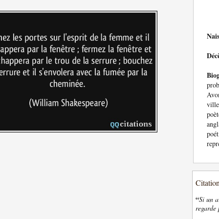
Nai
Déc
Bio
prob
Avo
vill
poèt
angl
poét
repr
Citatio
“
Si un a
regarde 