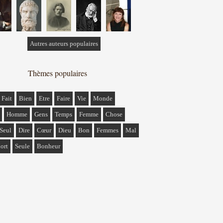
Autres auteurs populaires
Thèmes populaires
Fait
Bien
Etre
Faire
Vie
Monde
Homme
Gens
Temps
Femme
Chose
Seul
Dire
Cœur
Dieu
Bon
Femmes
Mal
ort
Seule
Bonheur