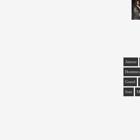
Amour
Hommes
Grand
Jour
M