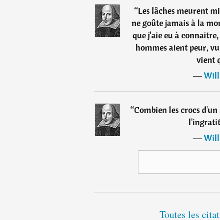
“
Les lâches meurent mil
ne goûte jamais à la mor
que j'aie eu à connaitre
hommes aient peur, vu q
vient 
―
Will
“
Combien les crocs d'un
l'ingrati
―
Will
Toutes les cit