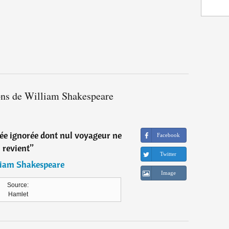
ions de William Shakespeare
rée ignorée dont nul voyageur ne
Facebook
revient
”
Twitter
iam Shakespeare
Image
Source:
Hamlet