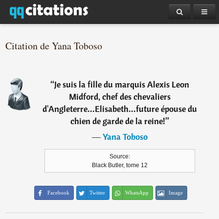
Citation de Yana Toboso
“
Je suis la fille du marquis Alexis Leon
Midford, chef des chevaliers
d'Angleterre...Elisabeth...future épouse du
chien de garde de la reine!
”
―
Yana Toboso
Source:
Black Butler, tome 12
Facebook
Twitter
WhatsApp
Image