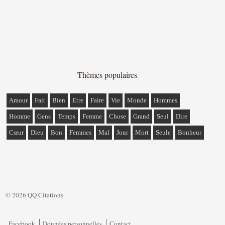
Thèmes populaires
Amour
Fait
Bien
Etre
Faire
Vie
Monde
Hommes
Homme
Gens
Temps
Femme
Chose
Grand
Seul
Dire
Cœur
Dieu
Bon
Femmes
Mal
Jour
Mort
Seule
Bonheur
© 2026 QQ Citations
Facebook
Données personnelles
Contact