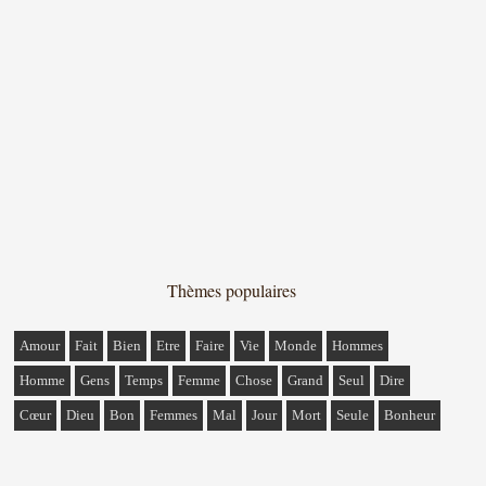
Thèmes populaires
Amour
Fait
Bien
Etre
Faire
Vie
Monde
Hommes
Homme
Gens
Temps
Femme
Chose
Grand
Seul
Dire
Cœur
Dieu
Bon
Femmes
Mal
Jour
Mort
Seule
Bonheur