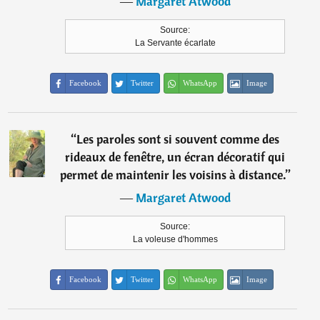
―
Margaret Atwood
Source:
La Servante écarlate
Facebook
Twitter
WhatsApp
Image
“
Les paroles sont si souvent comme des
rideaux de fenêtre, un écran décoratif qui
permet de maintenir les voisins à distance.
”
―
Margaret Atwood
Source:
La voleuse d'hommes
Facebook
Twitter
WhatsApp
Image