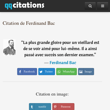
Citation de Ferdinand Bac
“
La plus grande gloire pour un vieillard est
de se voir aimé pour lui-même. Il a ainsi
passé avec succès son dernier examen.
”
―
Ferdinand Bac
Facebook
Twitter
WhatsApp
Image
Citation en image:
tumblr
Pinterest