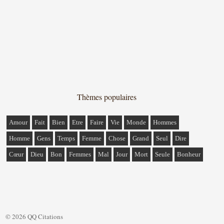
Thèmes populaires
Amour
Fait
Bien
Etre
Faire
Vie
Monde
Hommes
Homme
Gens
Temps
Femme
Chose
Grand
Seul
Dire
Cœur
Dieu
Bon
Femmes
Mal
Jour
Mort
Seule
Bonheur
© 2026 QQ Citations