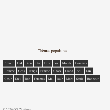
Thèmes populaires
Amour
Fait
Bien
Etre
Faire
Vie
Monde
Hommes
Homme
Gens
Temps
Femme
Chose
Grand
Seul
Dire
Cœur
Dieu
Bon
Femmes
Mal
Jour
Mort
Seule
Bonheur
© 2026 QQ Citations