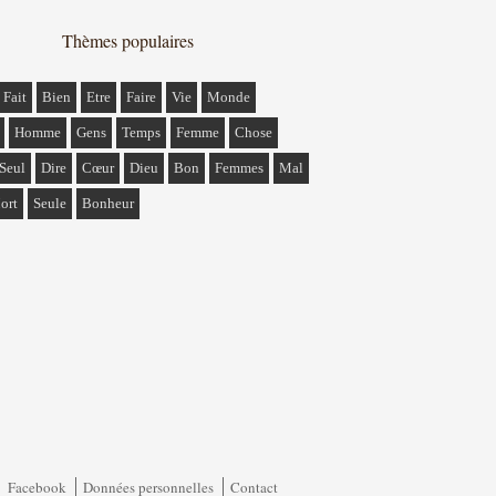
Thèmes populaires
Fait
Bien
Etre
Faire
Vie
Monde
Homme
Gens
Temps
Femme
Chose
Seul
Dire
Cœur
Dieu
Bon
Femmes
Mal
ort
Seule
Bonheur
Facebook
Données personnelles
Contact