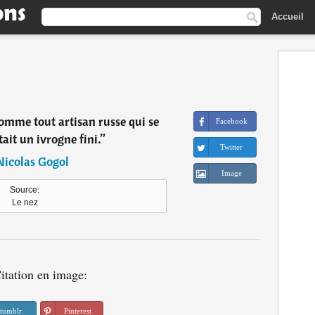
Accueil
comme tout artisan russe qui se
Facebook
tait un ivrogne fini.
”
Twitter
Nicolas Gogol
Image
Source:
Le nez
itation en image:
tumblr
Pinterest