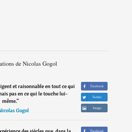
tations de Nicolas Gogol
igent et raisonnable en tout ce qui
Facebook
ais pas en ce qui le touche lui-
Twitter
même.
”
Image
Nicolas Gogol
expérience des siècles que, dans la
Facebook