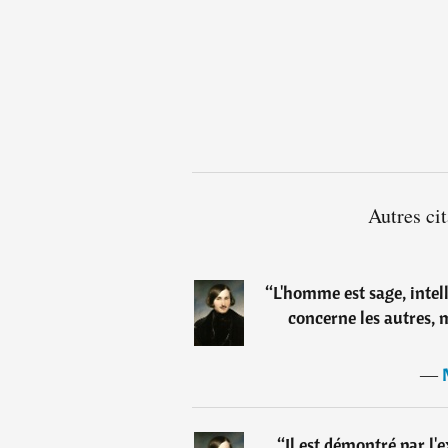
Autres ci
“
L'homme est sage, intell
concerne les autres, m
―
“
Il est démontré par l'