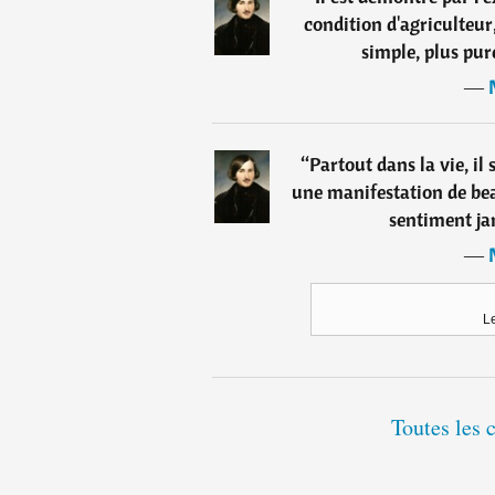
condition d'agriculteu
simple, plus pure
―
“
Partout dans la vie, i
une manifestation de be
sentiment ja
―
L
Toutes les 