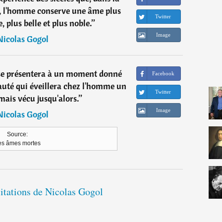
r, l'homme conserve une âme plus
Twitter
, plus belle et plus noble.
”
Image
Nicolas Gogol
l se présentera à un moment donné
Facebook
auté qui éveillera chez l'homme un
Twitter
mais vécu jusqu'alors.
”
Image
Nicolas Gogol
Source:
es âmes mortes
citations de Nicolas Gogol