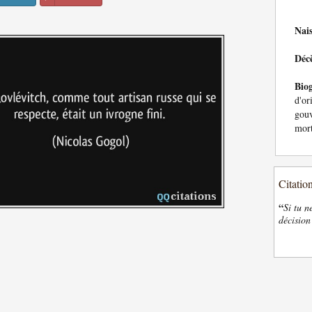
Nai
Déc
Bio
d'or
gou
mort
Citatio
“
Si tu n
décision