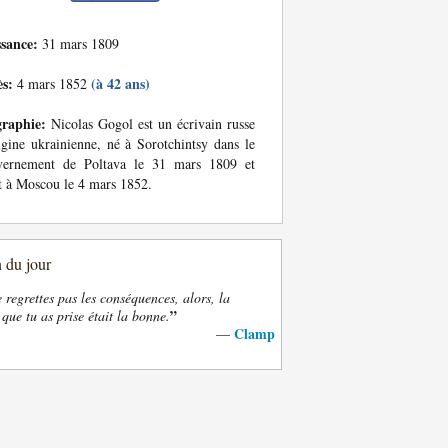
ssance:
31 mars 1809
ès:
(à 42 ans)
4 mars 1852
graphie:
Nicolas Gogol est un écrivain russe
igine ukrainienne, né à Sorotchintsy dans le
vernement de Poltava le 31 mars 1809 et
 à Moscou le 4 mars 1852.
n du jour
e regrettes pas les conséquences, alors, la
”
 que tu as prise était la bonne.
Clamp
—