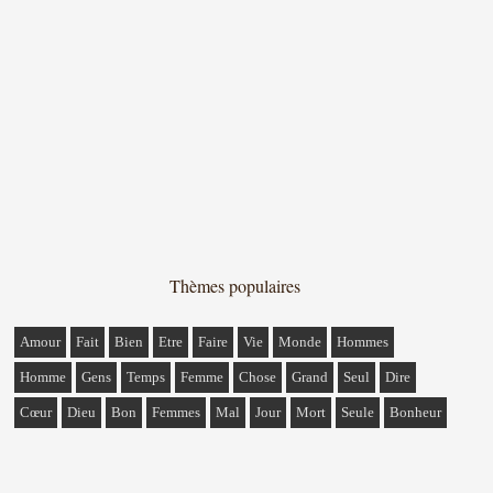
Thèmes populaires
Amour
Fait
Bien
Etre
Faire
Vie
Monde
Hommes
Homme
Gens
Temps
Femme
Chose
Grand
Seul
Dire
Cœur
Dieu
Bon
Femmes
Mal
Jour
Mort
Seule
Bonheur