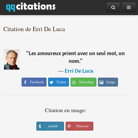
Citation de Erri De Luca
“
Les amoureux prient avec un seul mot, un
nom.
”
―
Erri De Luca
Facebook
Twitter
WhatsApp
Image
Citation en image:
tumblr
Pinterest