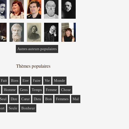
Autres auteurs populaires
Thèmes populaires
Fait
Bien
Etre
Faire
Vie
Monde
Homme
Gens
Temps
Femme
Chose
Seul
Dire
Cœur
Dieu
Bon
Femmes
Mal
ort
Seule
Bonheur