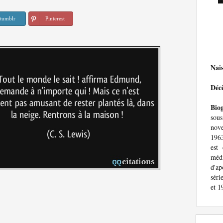
tumblr
Pinterest
Nai
Déc
Bio
sous
nove
1963
est 
médi
d'ap
séri
et 1