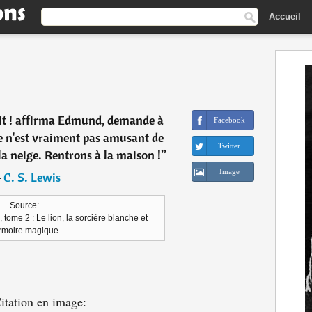
Accueil
ait ! affirma Edmund, demande à
Facebook
ce n'est vraiment pas amusant de
Twitter
 la neige. Rentrons à la maison !
”
Image
―
C. S. Lewis
Source:
tome 2 : Le lion, la sorcière blanche et
armoire magique
itation en image: