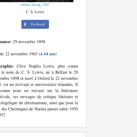
Arthur Strong, 1947
C. S. Lewis
Facebook
ssance:
29 novembre 1898
ès:
(à 64 ans)
22 novembre 1963
graphie:
Clive Staples Lewis, plus connu
 le nom de C. S. Lewis, né à Belfast le 29
mbre 1898 et mort à Oxford le 22 novembre
, est un écrivain et universitaire irlandais. Il
connu pour ses travaux sur la littérature
évale, ses ouvrages de critique littéraire et
ologétique du christianisme, ainsi que pour la
e des Chroniques de Narnia parues entre 1950
957.