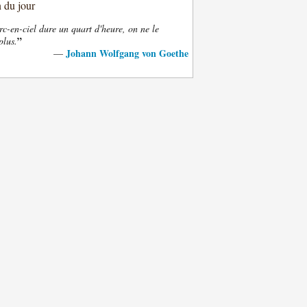
n du jour
rc-en-ciel dure un quart d'heure, on ne le
”
plus.
Johann Wolfgang von Goethe
—