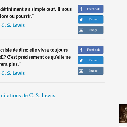
ndéfiniment un simple œuf. Il nous
Facebook
lore ou pourrir.
”
Twitter
―
C. S. Lewis
Image
risie de dire: elle vivra toujours
Facebook
? C'est précisément ce qu'elle ne
Twitter
fera plus.
”
Image
―
C. S. Lewis
 citations de C. S. Lewis