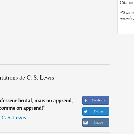
Citatio
“
Si un a
regarde 
itations de C. S. Lewis
ofesseur brutal, mais on apprend,
Facebook
comme on apprend!
”
Twitter
―
C. S. Lewis
Image