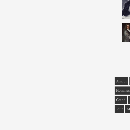
Amour
Hommes
Grand
Jour
M