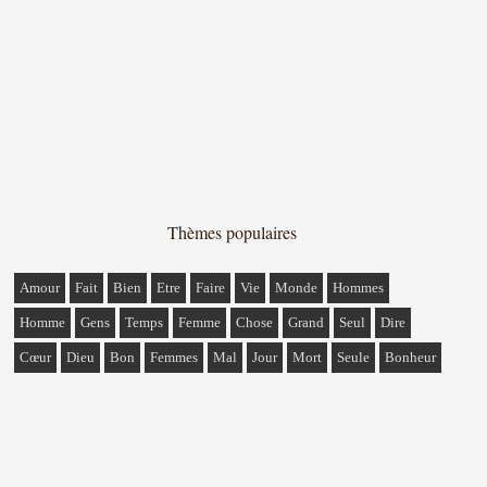
Thèmes populaires
Amour
Fait
Bien
Etre
Faire
Vie
Monde
Hommes
Homme
Gens
Temps
Femme
Chose
Grand
Seul
Dire
Cœur
Dieu
Bon
Femmes
Mal
Jour
Mort
Seule
Bonheur