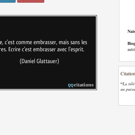
Nai
Bio
autr
Citatio
“
La télé
un puiss