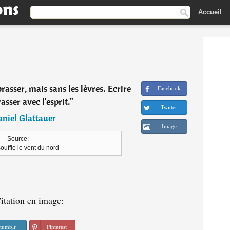
Accueil
asser, mais sans les lèvres. Ecrire
Facebook
asser avec l'esprit.
”
Twitter
niel Glattauer
Image
Source:
uffle le vent du nord
itation en image:
tumblr
Pinterest