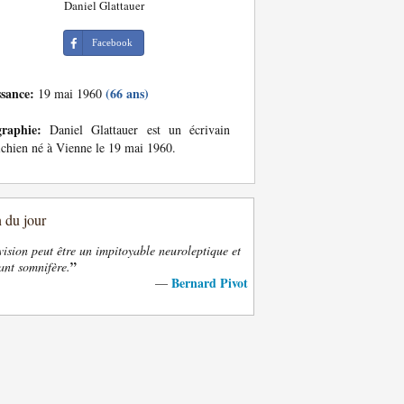
Daniel Glattauer
Facebook
ssance:
(66 ans)
19 mai 1960
graphie:
Daniel Glattauer est un écrivain
ichien né à Vienne le 19 mai 1960.
n du jour
vision peut être un impitoyable neuroleptique et
”
ant somnifère.
Bernard Pivot
—