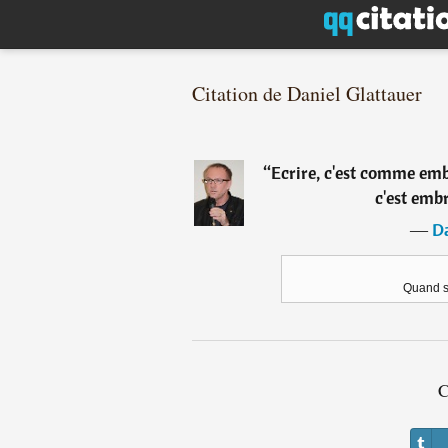
Citation de Daniel Glattauer
“
Ecrire, c'est comme embr
c'est embr
―
Da
Quand so
C