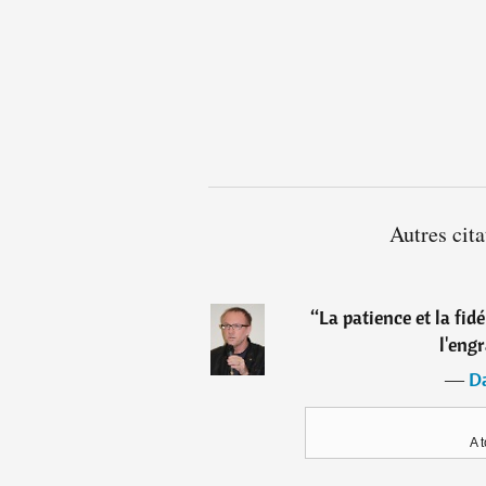
Autres cita
“
La patience et la fidé
l'engr
―
Da
A t