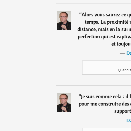
“
Alors vous saurez ce 
temps. La proximité n
distance, mais en la sur
perfection qui est capti
et toujo
―
Da
Quand so
“
Je suis comme cela : il 
pour me construire des 
supporte
―
Da