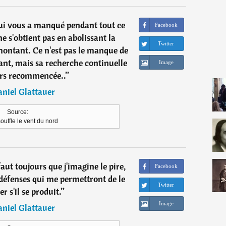
qui vous a manqué pendant tout ce
Facebook
e s'obtient pas en abolissant la
Twitter
montant. Ce n'est pas le manque de
vant, mais sa recherche continuelle
Image
urs recommencée..
”
niel Glattauer
Source:
uffle le vent du nord
faut toujours que j'imagine le pire,
Facebook
défenses qui me permettront de le
Twitter
r s'il se produit.
”
Image
niel Glattauer