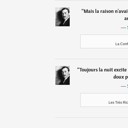
“
Mais la raison n'ava
ar
―
La Conf
“
Toujours la nuit excite
doux p
―
Les Très Ri