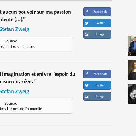
it aucun pouvoir sur ma passion
Facebook
dente (...).
”
Twitter
Stefan Zweig
Image
Source:
usion des sentiments
 l'imagination et enivre l'espoir du
Facebook
oison des rêves.
”
Twitter
Stefan Zweig
Image
Source:
ches Heures de l'humanité