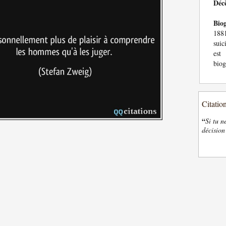
Déc
Bio
1881
suic
est
biog
Citatio
“
Si tu n
décision