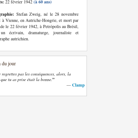
ès:
(à 60 ans)
22 février 1942
graphie:
Stefan Zweig, né le 28 novembre
 à Vienne, en Autriche-Hongrie, et mort par
ide le 22 février 1942, à Petrópolis au Brésil,
 un écrivain, dramaturge, journaliste et
raphe autrichien.
n du jour
e regrettes pas les conséquences, alors, la
”
 que tu as prise était la bonne.
Clamp
—