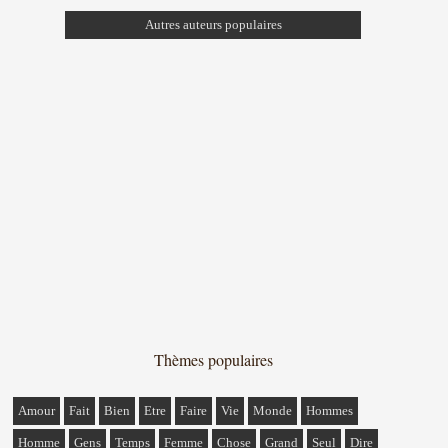
Autres auteurs populaires
Thèmes populaires
Amour
Fait
Bien
Etre
Faire
Vie
Monde
Hommes
Homme
Gens
Temps
Femme
Chose
Grand
Seul
Dire