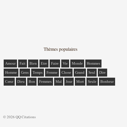
Thèmes populaires
Amour
Fait
Bien
Etre
Faire
Vie
Monde
Hommes
Homme
Gens
Temps
Femme
Chose
Grand
Seul
Dire
Cœur
Dieu
Bon
Femmes
Mal
Jour
Mort
Seule
Bonheur
© 2026 QQ Citations