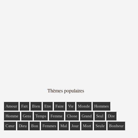
Thèmes populaires
Amour
Fait
Bien
Etre
Faire
Vie
Monde
Hommes
Homme
Gens
Temps
Femme
Chose
Grand
Seul
Dire
Cœur
Dieu
Bon
Femmes
Mal
Jour
Mort
Seule
Bonheur