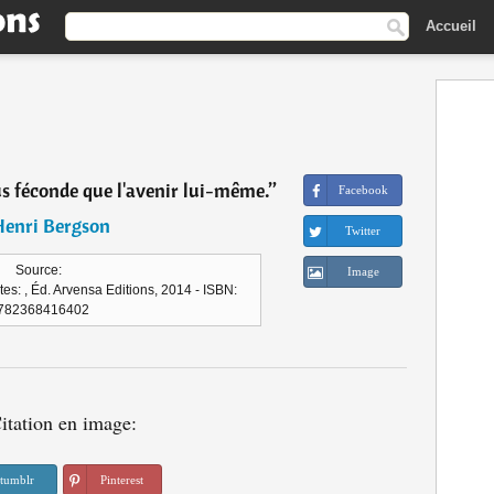
Accueil
lus féconde que l'avenir lui-même.
”
Facebook
Henri Bergson
Twitter
Source:
Image
s: , Éd. Arvensa Editions, 2014 - ISBN:
782368416402
itation en image:
tumblr
Pinterest