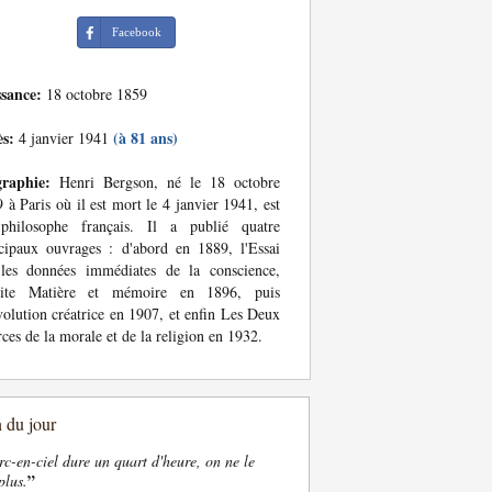
Facebook
ssance:
18 octobre 1859
ès:
(à 81 ans)
4 janvier 1941
graphie:
Henri Bergson, né le 18 octobre
 à Paris où il est mort le 4 janvier 1941, est
philosophe français. Il a publié quatre
cipaux ouvrages : d'abord en 1889, l'Essai
 les données immédiates de la conscience,
uite Matière et mémoire en 1896, puis
olution créatrice en 1907, et enfin Les Deux
ces de la morale et de la religion en 1932.
n du jour
rc-en-ciel dure un quart d'heure, on ne le
”
plus.