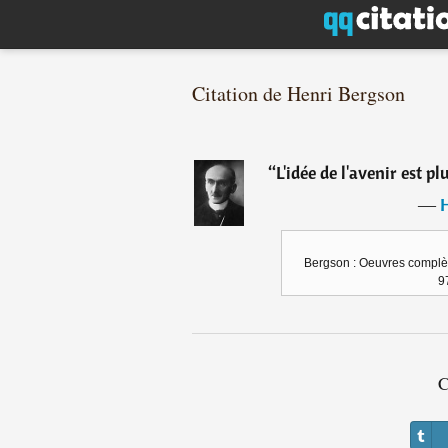
Citation de Henri Bergson
“
L'idée de l'avenir est p
―
Bergson : Oeuvres complète
9
C