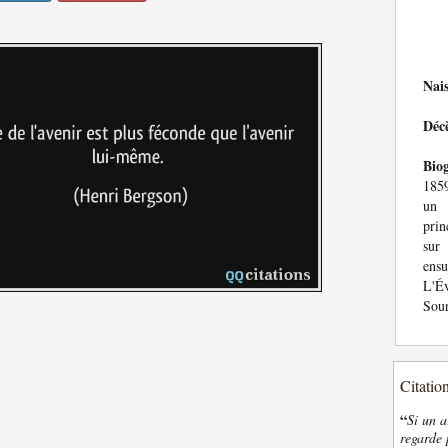
Nai
Déc
Bio
1859
un 
prin
sur
ens
L'Év
Sour
Citatio
“
Si un a
regarde 