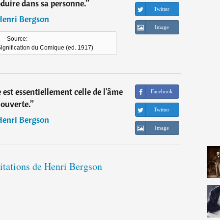
roduire dans sa personne.
”
Twitter
Henri Bergson
Image
Source:
Signification du Comique (ed. 1917)
 est essentiellement celle de l'âme
Facebook
ouverte.
”
Twitter
Henri Bergson
Image
citations de Henri Bergson