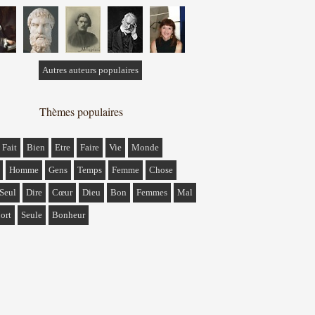
Autres auteurs populaires
Thèmes populaires
Fait
Bien
Etre
Faire
Vie
Monde
Homme
Gens
Temps
Femme
Chose
Seul
Dire
Cœur
Dieu
Bon
Femmes
Mal
ort
Seule
Bonheur