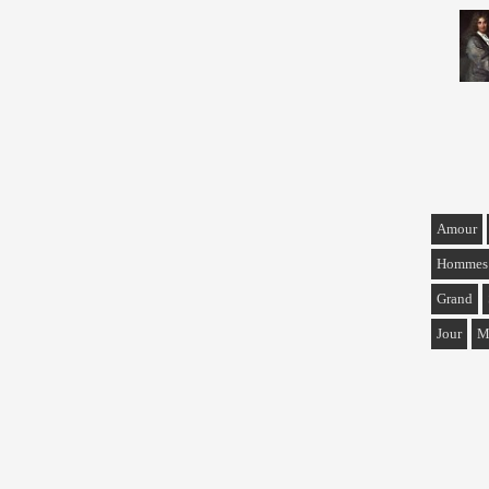
Amour
Hommes
Grand
Jour
M