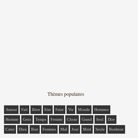
Thèmes populaires
Amour
Fait
Bien
Etre
Faire
Vie
Monde
Hommes
Homme
Gens
Temps
Femme
Chose
Grand
Seul
Dire
Cœur
Dieu
Bon
Femmes
Mal
Jour
Mort
Seule
Bonheur