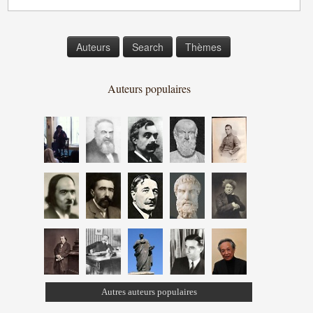
Auteurs
Search
Thèmes
Auteurs populaires
Autres auteurs populaires