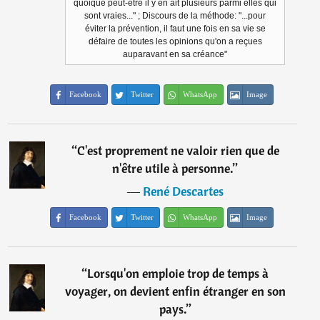
quoique peut-être il y en ait plusieurs parmi elles qui
sont vraies..." ; Discours de la méthode: "...pour
éviter la prévention, il faut une fois en sa vie se
défaire de toutes les opinions qu'on a reçues
auparavant en sa créance"
Facebook
Twitter
WhatsApp
Image
“
C'est proprement ne valoir rien que de
n'être utile à personne.
”
―
René Descartes
Facebook
Twitter
WhatsApp
Image
“
Lorsqu'on emploie trop de temps à
voyager, on devient enfin étranger en son
pays.
”