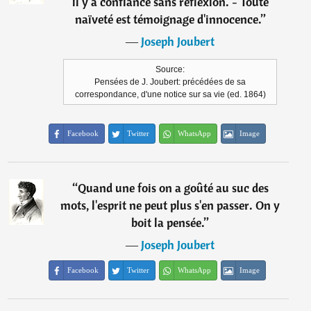
il y a confiance sans réflexion. - Toute
naïveté est témoignage d'innocence.
”
―
Joseph Joubert
Source:
Pensées de J. Joubert: précédées de sa
correspondance, d'une notice sur sa vie (ed. 1864)
Facebook
Twitter
WhatsApp
Image
“
Quand une fois on a goûté au suc des
mots, l'esprit ne peut plus s'en passer. On y
boit la pensée.
”
―
Joseph Joubert
Facebook
Twitter
WhatsApp
Image