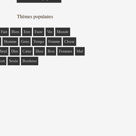
Thèmes populaires
Fait
Bien
Etre
Faire
Vie
Monde
Homme
Gens
Temps
Femme
Chose
Seul
Dire
Cœur
Dieu
Bon
Femmes
Mal
ort
Seule
Bonheur