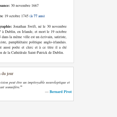
ssance:
30 novembre 1667
ès:
(à 77 ans)
19 octobre 1745
graphie:
Jonathan Swift, né le 30 novembre
 à Dublin, en Irlande, et mort le 19 octobre
 dans la même ville est un écrivain, satiriste,
yiste, pamphlétaire politique anglo-irlandais.
st aussi poète et clerc et à ce titre il a été
n de la Cathédrale Saint-Patrick de Dublin.
n du jour
vision peut être un impitoyable neuroleptique et
”
ant somnifère.
Bernard Pivot
—