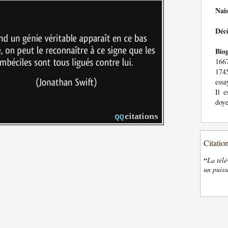
Nai
Déc
Bio
1667
1745
essa
Il e
doye
Citatio
“
La télé
un puiss