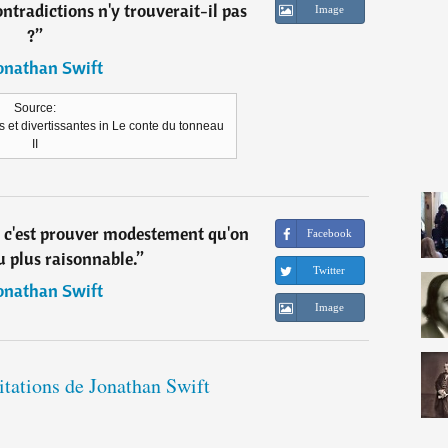
ntradictions n'y trouverait-il pas
Image
?
”
onathan Swift
Source:
et divertissantes in Le conte du tonneau
II
, c'est prouver modestement qu'on
Facebook
u plus raisonnable.
”
Twitter
onathan Swift
Image
citations de Jonathan Swift