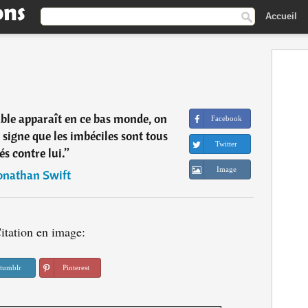
Accueil
ble apparaît en ce bas monde, on
Facebook
 signe que les imbéciles sont tous
Twitter
és contre lui.
”
Image
onathan Swift
itation en image:
tumblr
Pinterest