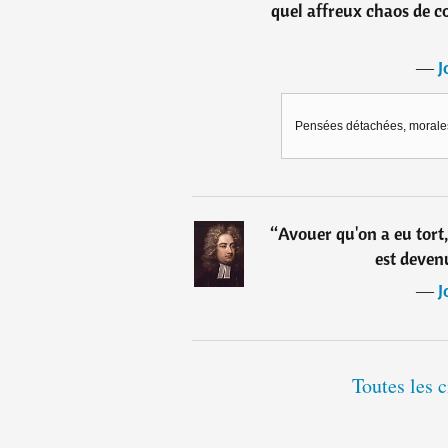
quel affreux chaos de co
―
J
Pensées détachées, morales 
“
Avouer qu'on a eu tort
est deven
―
J
Toutes les 