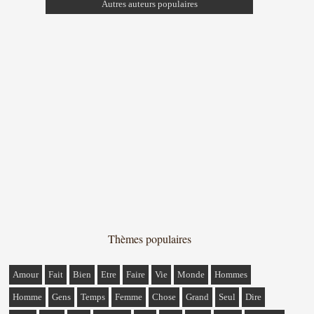
Autres auteurs populaires
Thèmes populaires
Amour
Fait
Bien
Etre
Faire
Vie
Monde
Hommes
Homme
Gens
Temps
Femme
Chose
Grand
Seul
Dire