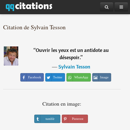
Citation de Sylvain Tesson
“
Ouvrir les yeux est un antidote au
désespoir.
”
―
Sylvain Tesson
Facebook
Twitter
WhatsApp
Image
Citation en image:
tumblr
Pinterest