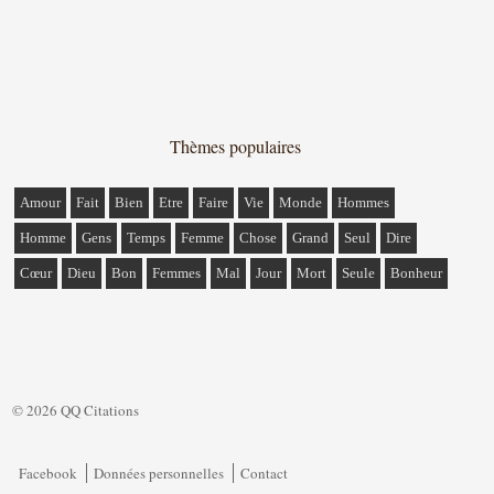
Thèmes populaires
Amour
Fait
Bien
Etre
Faire
Vie
Monde
Hommes
Homme
Gens
Temps
Femme
Chose
Grand
Seul
Dire
Cœur
Dieu
Bon
Femmes
Mal
Jour
Mort
Seule
Bonheur
© 2026 QQ Citations
Facebook
Données personnelles
Contact