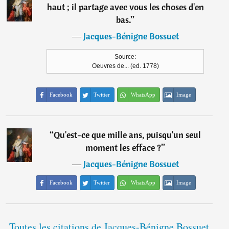
haut ; il partage avec vous les choses d'en
bas.
”
―
Jacques-Bénigne Bossuet
Source:
Oeuvres de... (ed. 1778)
Facebook
Twitter
WhatsApp
Image
“
Qu'est-ce que mille ans, puisqu'un seul
moment les efface ?
”
―
Jacques-Bénigne Bossuet
Facebook
Twitter
WhatsApp
Image
Toutes les citations de Jacques-Bénigne Bossuet