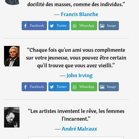
docilité des masses, comme des individus.
”
―
Francis Blanche
Facebook
Twitter
WhatsApp
Image
“
Chaque fois qu'un ami vous complimente
sur votre jeunesse, vous pouvez être certain
qu'il trouve que vous avez vieilli.
”
―
John Irving
Facebook
Twitter
WhatsApp
Image
“
Les artistes inventent le rêve, les femmes
l'incarnent.
”
―
André Malraux