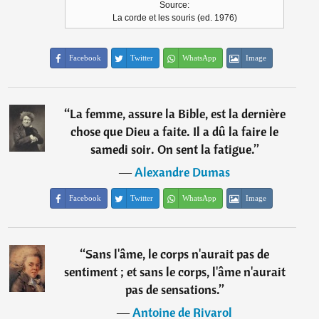
Source:
La corde et les souris (ed. 1976)
Facebook
Twitter
WhatsApp
Image
“
La femme, assure la Bible, est la dernière
chose que Dieu a faite. Il a dû la faire le
samedi soir. On sent la fatigue.
”
―
Alexandre Dumas
Facebook
Twitter
WhatsApp
Image
“
Sans l'âme, le corps n'aurait pas de
sentiment ; et sans le corps, l'âme n'aurait
pas de sensations.
”
―
Antoine de Rivarol