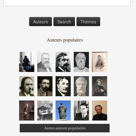
Auteurs
Search
Thèmes
Auteurs populaires
Autres auteurs populaires