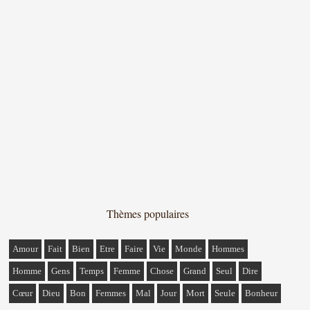
Thèmes populaires
Amour
Fait
Bien
Etre
Faire
Vie
Monde
Hommes
Homme
Gens
Temps
Femme
Chose
Grand
Seul
Dire
Cœur
Dieu
Bon
Femmes
Mal
Jour
Mort
Seule
Bonheur