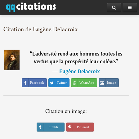
Citation de Eugène Delacroix
“
L'adversité rend aux hommes toutes les
vertus que la prospérité leur enlève.
”
―
Eugène Delacroix
Facebook
Twitter
WhatsApp
Image
Citation en image:
tumblr
Pinterest