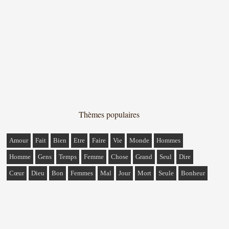
Thèmes populaires
Amour
Fait
Bien
Etre
Faire
Vie
Monde
Hommes
Homme
Gens
Temps
Femme
Chose
Grand
Seul
Dire
Cœur
Dieu
Bon
Femmes
Mal
Jour
Mort
Seule
Bonheur